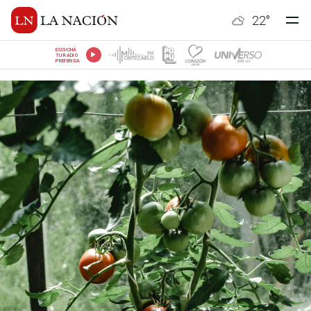
22
°
ESCUCHÁ
TU RADIO
PREFERIDA