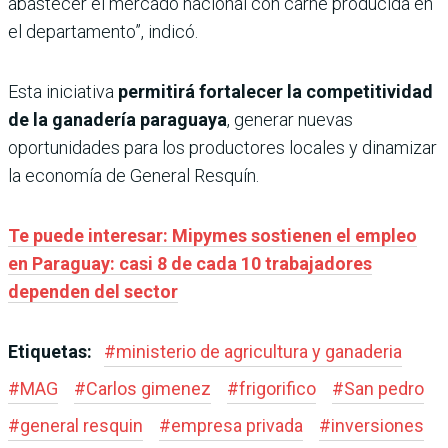
abastecer el mercado nacional con carne producida en
el departamento”, indicó.
Esta iniciativa
permitirá fortalecer la competitividad
de la ganadería paraguaya
, generar nuevas
oportunidades para los productores locales y dinamizar
la economía de General Resquín.
Te puede interesar: Mipymes sostienen el empleo
en Paraguay: casi 8 de cada 10 trabajadores
dependen del sector
Etiquetas:
#
ministerio de agricultura y ganaderia
#
MAG
#
Carlos gimenez
#
frigorifico
#
San pedro
#
general resquin
#
empresa privada
#
inversiones