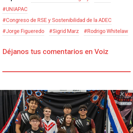
#
UNIAPAC
#
Congreso de RSE y Sostenibilidad de la ADEC
#
Jorge Figueredo
#
Sigrid Marz
#
Rodrigo Whitelaw
Déjanos tus comentarios en Voiz