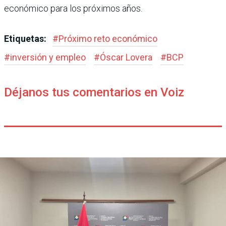
económico para los próximos años.
Etiquetas:
#
Próximo reto económico
#
inversión y empleo
#
Óscar Lovera
#
BCP
Déjanos tus comentarios en Voiz