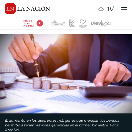
16
°
ESCUCHÁ
TU RADIO
PREFERIDA
El aumento en los deferentes márgenes que manejan los bancos
permitió a tener mayores ganancias en el primer bimestre. Foto:
Archivo