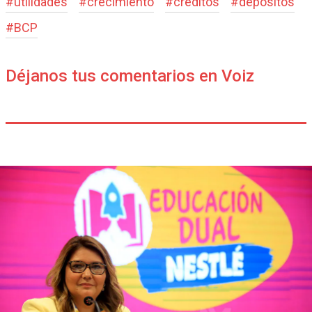
#
utilidades
#
crecimiento
#
créditos
#
depósitos
#
BCP
Déjanos tus comentarios en Voiz