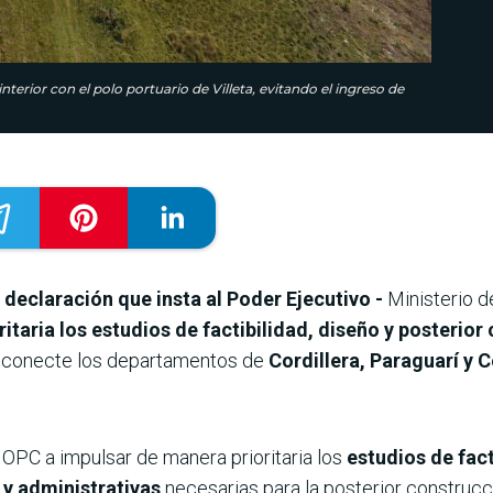
erior con el polo portuario de Villeta, evitando el ingreso de
declaración que insta al Poder Ejecutivo -
Ministerio 
taria los estudios de factibilidad, diseño y posterior
 conecte los departamentos de
Cordillera, Paraguarí y C
OPC a impulsar de manera prioritaria los
estudios de fact
 y administrativas
necesarias para la posterior construcc