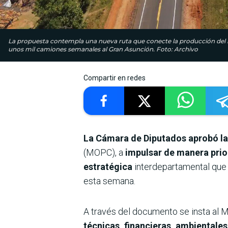
La propuesta contempla una nueva ruta que conecte la producción del int
unos mil camiones semanales al Gran Asunción. Foto: Archivo
Compartir en redes
La Cámara de Diputados aprobó la 
(MOPC), a
impulsar de manera priori
estratégica
interdepartamental que
esta semana.
A través del documento se insta al M
técnicas, financieras, ambientales