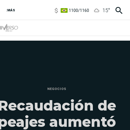
1100
/
1160
15
°
:MÁS
3,8
/
4
6850
/
7200
5900
/
5960
NEGOCIOS
Recaudación de
peajes aumentó