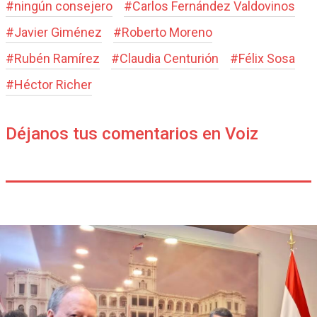
#
ningún consejero
#
Carlos Fernández Valdovinos
#
Javier Giménez
#
Roberto Moreno
#
Rubén Ramírez
#
Claudia Centurión
#
Félix Sosa
#
Héctor Richer
Déjanos tus comentarios en Voiz