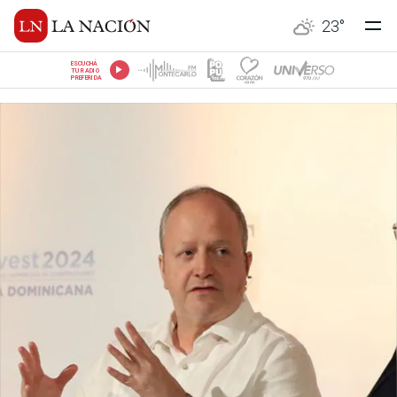
23
°
ESCUCHÁ
TU RADIO
PREFERIDA