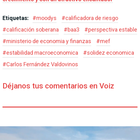
Etiquetas:
#
moodys
#
calificadora de riesgo
#
calificación soberana
#
baa3
#
perspectiva estable
#
ministerio de economia y finanzas
#
mef
#
estabilidad macroeconomica
#
solidez economica
#
Carlos Fernández Valdovinos
Déjanos tus comentarios en Voiz