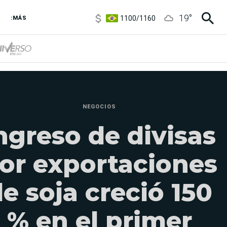
1100
/
1160
19
°
3,8
/
4
:MÁS
6850
/
7200
5900
/
5960
NEGOCIOS
ngreso de divisas
or exportaciones
e soja creció 150
% en el primer