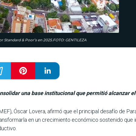
por Standard & Poor’s en 2025.FOTO: GENTILEZA
nsolidar una base institucional que permitió alcanzar el
MEF), Óscar Lovera, afirmó que el principal desafío de Para
ansformarla en un crecimiento econó­mico sostenido que im
ductivo.