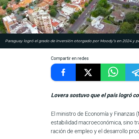
Paraguay logró el grado de inversión otorgado por Moody’s en 2024 y 
Compartir en redes
Lovera sostuvo que el país logró co
El ministro de Eco­nomía y Finanzas (
estabilidad macroeco­nómica, sino tr
ración de empleo y el desarro­llo pro