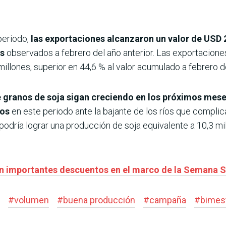
periodo,
las exportaciones alcanzaron un valor de USD 2
es
observados a febrero del año anterior. Las exportacione
illones, superior en 44,6 % al valor acumulado a febrero d
 granos de soja sigan creciendo en los próximos mese
íos
en este periodo ante la bajante de los ríos que compli
podría lograr una producción de soja equivalente a 10,3 mi
n importantes descuentos en el marco de la Semana 
#
volumen
#
buena producción
#
campaña
#
bimes