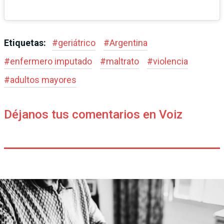
Etiquetas:
#
geriátrico
#
Argentina
#
enfermero imputado
#
maltrato
#
violencia
#
adultos mayores
Déjanos tus comentarios en Voiz