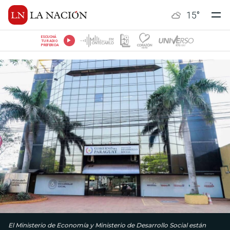
15
°
ESCUCHÁ
TU RADIO
PREFERIDA
El Ministerio de Economía y Ministerio de Desarrollo Social están