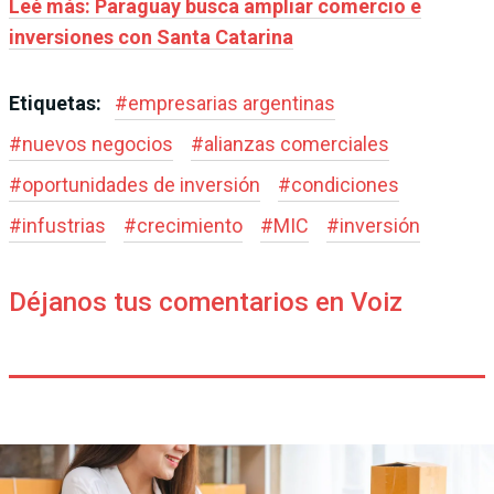
Leé más: Paraguay busca ampliar comercio e
inversiones con Santa Catarina
Etiquetas:
#
empresarias argentinas
#
nuevos negocios
#
alianzas comerciales
#
oportunidades de inversión
#
condiciones
#
infustrias
#
crecimiento
#
MIC
#
inversión
Déjanos tus comentarios en Voiz