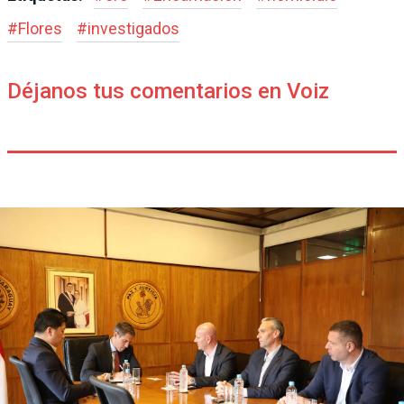
#
Flores
#
investigados
Déjanos tus comentarios en Voiz