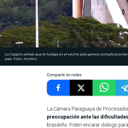
La Cappro señala que la huelga en el vecino país genera complicaciones
país. Foto: Archivo
Compartir en redes
La Cámara Paraguaya de Procesador
preocupación ante las dificultades
brasileño. Piden encarar diálogo par