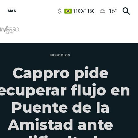
1100
/
1160
16
°
3,8
/
4
:MÁS
6850
/
7200
5900
/
5960
NEGOCIOS
Cappro pide
ecuperar flujo en
Puente de la
Amistad ante