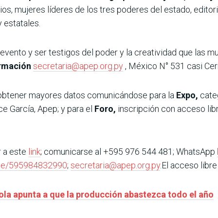
os, mujeres líderes de los tres poderes del estado, editoria
 estatales.
evento y ser testigos del poder y la creatividad que las m
rmación
secretaria@apep.org.py
, México N° 531 casi Cer
y obtener mayores datos comunicándose para la
Expo,
categ
e García, Apep; y para el
Foro,
inscripción con acceso lib
r a este
link
; comunicarse al +595 976 544 481; WhatsApp
.me/595984832990
;
secretaria@apep.org.py
.El acceso libr
cola apunta a que la producción abastezca todo el año