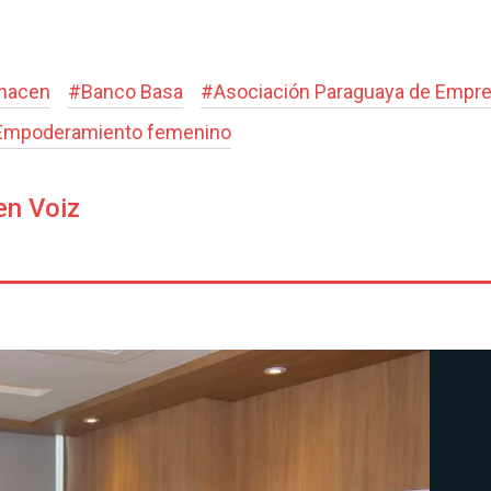
 hacen
#
Banco Basa
#
Asociación Paraguaya de Empres
Empoderamiento femenino
en Voiz