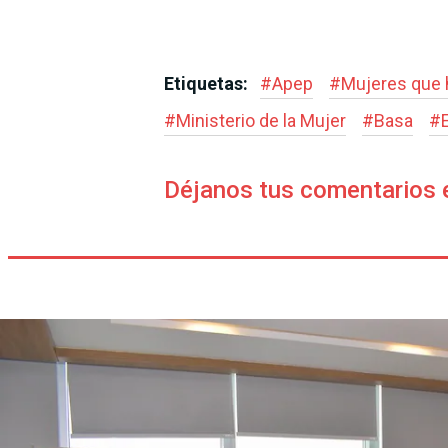
Etiquetas:
#
Apep
#
Mujeres que
#
Ministerio de la Mujer
#
Basa
#
Déjanos tus comentarios 