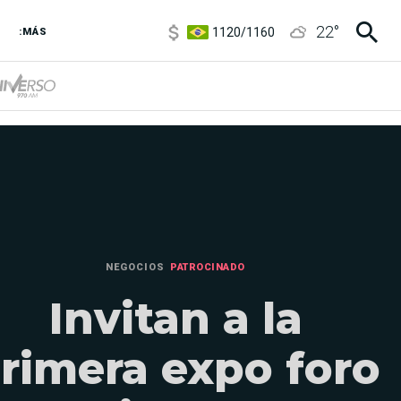
1120
/
1160
22
°
:MÁS
3,6
/
3,9
6850
/
7200
5920
/
5970
NEGOCIOS
PATROCINADO
Invitan a la
rimera expo foro