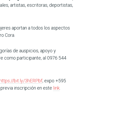
les, artistas, escritoras, deportistas,
ujeres aportan a todos los aspectos
ro Cora.
orías de auspicios, apoyo y
re como participante, al 0976 544
https://bit.ly/3hERPbf
; expo +595
e previa inscripción en este
link
.