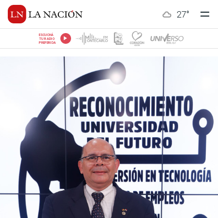
27
°
ESCUCHÁ
TU RADIO
PREFERIDA