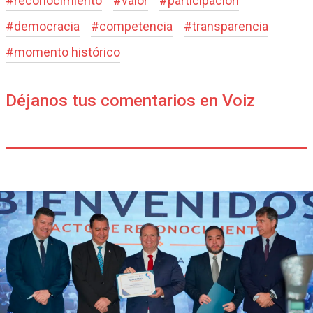
#
reconocimiento
#
valor
#
participación
#
democracia
#
competencia
#
transparencia
#
momento histórico
Déjanos tus comentarios en Voiz