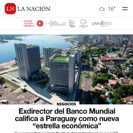
16
°
ESCUCHÁ
TU RADIO
PREFERIDA