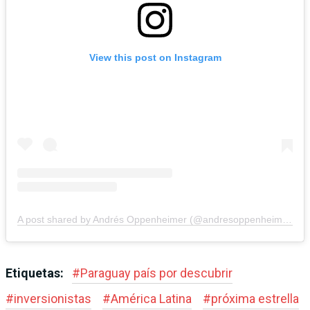
View this post on Instagram
A post shared by Andrés Oppenheimer (@andresoppenheimeroficial)
Etiquetas:
#
Paraguay país por descubrir
#
inversionistas
#
América Latina
#
próxima estrella