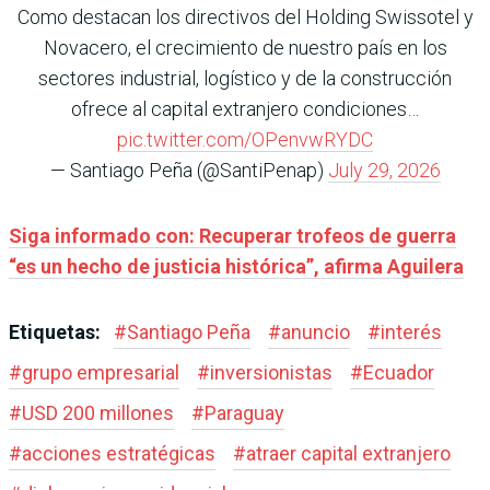
Como destacan los directivos del Holding Swissotel y
Novacero, el crecimiento de nuestro país en los
sectores industrial, logístico y de la construcción
ofrece al capital extranjero condiciones…
pic.twitter.com/OPenvwRYDC
— Santiago Peña (@SantiPenap)
July 29, 2026
Siga informado con: Recuperar trofeos de guerra
“es un hecho de justicia histórica”, afirma Aguilera
Etiquetas:
#
Santiago Peña
#
anuncio
#
interés
#
grupo empresarial
#
inversionistas
#
Ecuador
#
USD 200 millones
#
Paraguay
#
acciones estratégicas
#
atraer capital extranjero