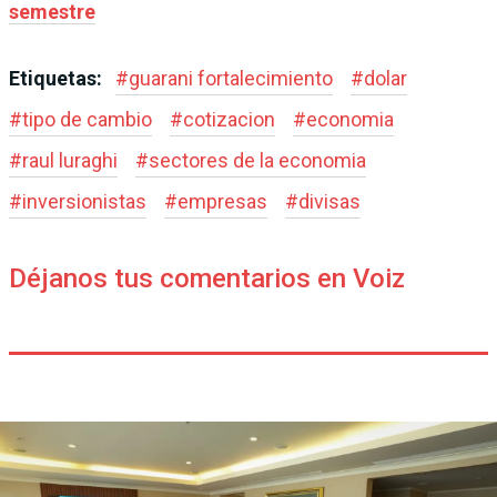
semestre
Etiquetas:
#
guarani fortalecimiento
#
dolar
#
tipo de cambio
#
cotizacion
#
economia
#
raul luraghi
#
sectores de la economia
#
inversionistas
#
empresas
#
divisas
Déjanos tus comentarios en Voiz