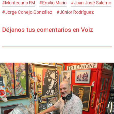
#
Montecarlo FM
#
Emilio Marín
#
Juan José Salerno
#
Jorge Conejo González
#
Júnior Rodríguez
Déjanos tus comentarios en Voiz