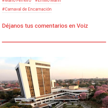
#
Mario Ferreiro
#
Emilio Marín
#
Carnaval de Encarnación
Déjanos tus comentarios en Voiz