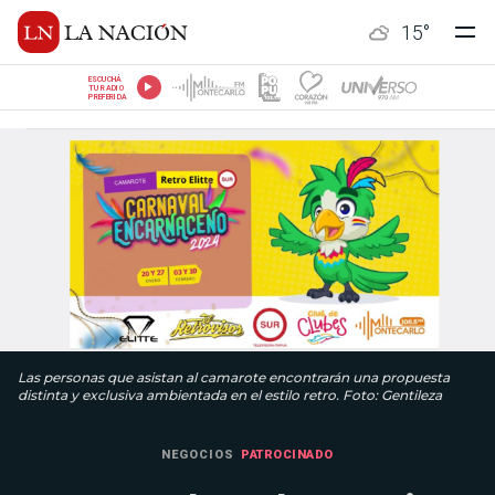
15
°
ESCUCHÁ
TU RADIO
PREFERIDA
Las personas que asistan al camarote encontrarán una propuesta
distinta y exclusiva ambientada en el estilo retro. Foto: Gentileza
NEGOCIOS
PATROCINADO