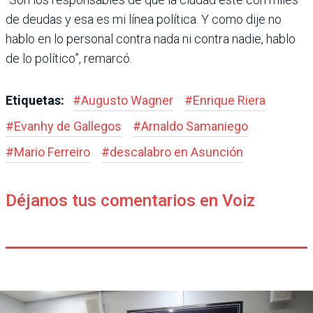
de deudas y esa es mi línea polí­tica. Y como dije no
hablo en lo personal contra nada ni con­tra nadie, hablo
de lo político”, remarcó.
Etiquetas:
#
Augusto Wagner
#
Enrique Riera
#
Evanhy de Gallegos
#
Arnaldo Samaniego
#
Mario Ferreiro
#
descalabro en Asunción
Déjanos tus comentarios en Voiz