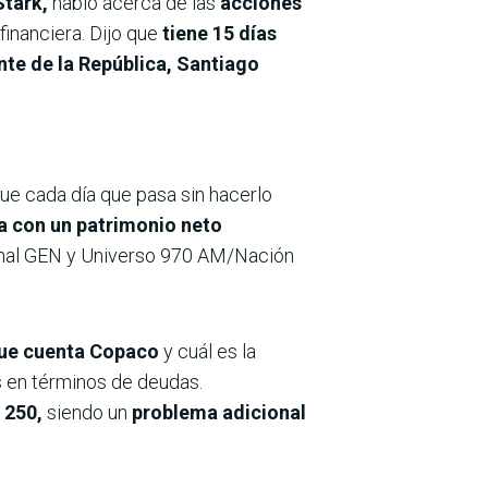
tark,
habló acerca de las
acciones
inanciera. Dijo que
tiene 15 días
nte de la República, Santiago
que cada día que pasa sin hacerlo
a con un patrimonio neto
r canal GEN y Universo 970 AM/Nación
que cuenta Copaco
y cuál es la
s en términos de deudas.
 250,
siendo un
problema adicional