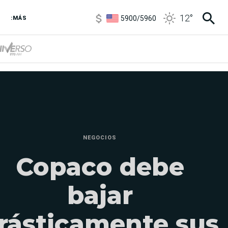
5900
/
5960
12
°
:MÁS
1100
/
1160
3,8
/
4
6850
/
7200
5900
/
5960
NEGOCIOS
Copaco debe
bajar
rásticamente sus