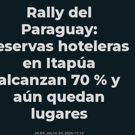
Rally del
Paraguay:
eservas hoteleras
en Itapúa
alcanzan 70 % y
aún quedan
lugares
20 DE JULIO DE 2026 17:12