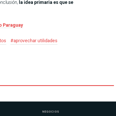
onclusión,
la idea primaria es que se
ío Paraguay
tos
#
aprovechar utilidades
NEGOCIOS