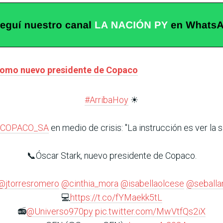
como nuevo presidente de Copaco
#ArribaHoy
☀
COPACO_SA
en medio de crisis: "La instrucción es ver la si
📞Óscar Stark, nuevo presidente de Copaco.
@jtorresromero
@cinthia_mora
@isabellaolcese
@seballa
💻
https://t.co/fYMaekk5tL
📻
@Universo970py
pic.twitter.com/MwVtfQs2iX