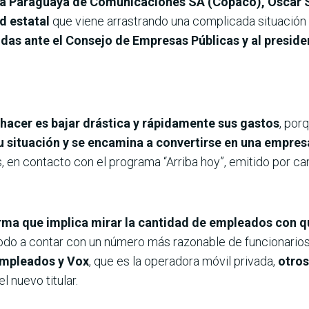
ía Paraguaya de Comunicaciones SA (Copaco), Óscar S
ad estatal
que viene arrastrando una complicada situación f
lidas ante el Consejo de Empresas Públicas y al preside
hacer es bajar drástica y rápidamente sus gastos
, por
u situación y se encamina a convertirse en una empres
eves, en contacto con el programa “Arriba hoy”, emitido po
rma que implica mirar la cantidad de empleados con 
modo a contar con un número más razonable de funcionario
mpleados y Vox
, que es la operadora móvil privada,
otros
 el nuevo titular.