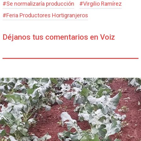
#
Se normalizaría producción
#
Virgilio Ramírez
#
Feria Productores Hortigranjeros
Déjanos tus comentarios en Voiz