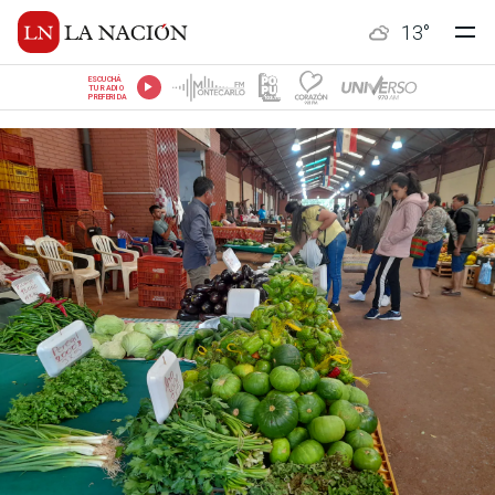
13
°
ESCUCHÁ
TU RADIO
PREFERIDA