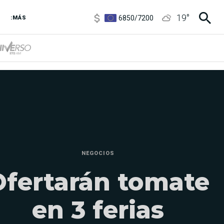
6850
/
7200
19
°
5900
/
5960
:MÁS
1100
/
1160
3,8
/
4
6850
/
7200
5900
/
5960
NEGOCIOS
Ofertarán tomate
en 3 ferias