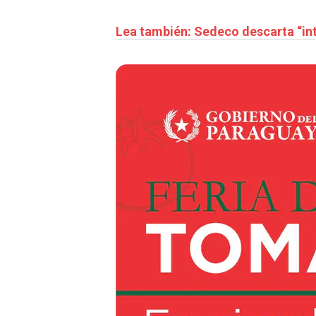
Lea también: Sedeco descarta “in