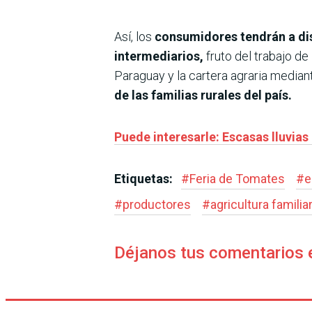
Así, los
consumidores tendrán a dis
intermediarios,
fruto del trabajo de
Paraguay y la cartera agraria media
de las familias rurales del país.
Puede interesarle: Escasas lluvia
Etiquetas:
#
Feria de Tomates
#
e
#
productores
#
agricultura familia
Déjanos tus comentarios 