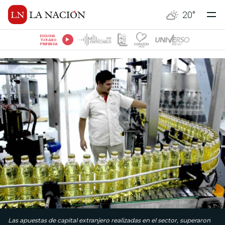
20
°
ESCUCHÁ
TU RADIO
PREFERIDA
Las apuestas de capital extranjero realizadas en el sector, superaron