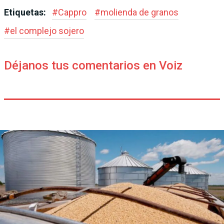
Etiquetas:
#
Cappro
#
molienda de granos
#
el complejo sojero
Déjanos tus comentarios en Voiz