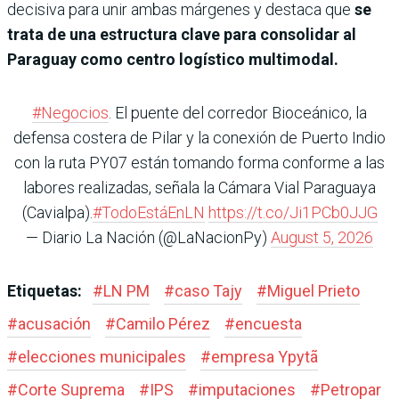
decisiva para unir ambas márgenes y destaca que
se
trata de una estructura clave para consolidar al
Paraguay como centro logístico multimodal.
#Negocios
. El puente del corredor Bioceánico, la
defensa costera de Pilar y la conexión de Puerto Indio
con la ruta PY07 están tomando forma conforme a las
labores realizadas, señala la Cámara Vial Paraguaya
(Cavialpa).
#TodoEstáEnLN
https://t.co/Ji1PCb0JJG
— Diario La Nación (@LaNacionPy)
August 5, 2026
Etiquetas:
#
LN PM
#
caso Tajy
#
Miguel Prieto
#
acusación
#
Camilo Pérez
#
encuesta
#
elecciones municipales
#
empresa Ypytã
#
Corte Suprema
#
IPS
#
imputaciones
#
Petropar