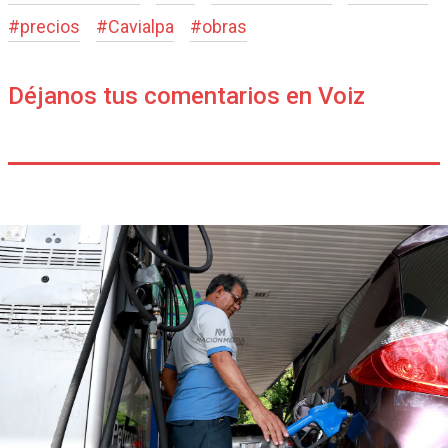
#
precios
#
Cavialpa
#
obras
Déjanos tus comentarios en Voiz