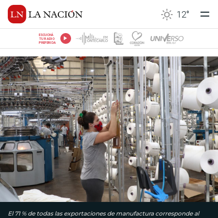
12
°
ESCUCHÁ
TU RADIO
PREFERIDA
El 71 % de todas las exportaciones de manufactura corresponde al