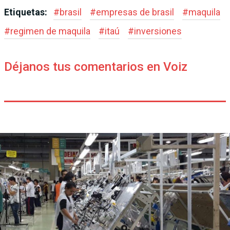
Etiquetas:
#
brasil
#
empresas de brasil
#
maquila
#
regimen de maquila
#
itaú
#
inversiones
Déjanos tus comentarios en Voiz