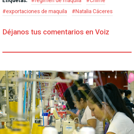
Etiquetas:
#
régimen de maquila
#
Cnime
#
exportaciones de maquila
#
Natalia Cáceres
Déjanos tus comentarios en Voiz