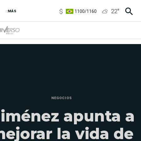
1100
/
1160
22
°
3,8
/
4
:MÁS
6850
/
7200
5900
/
5960
NEGOCIOS
iménez apunta a
ejorar la vida de