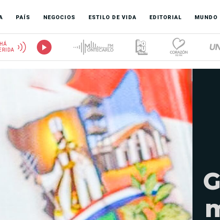
A
PAÍS
NEGOCIOS
ESTILO DE VIDA
EDITORIAL
MUNDO
HÁ
ERIDA
G
m