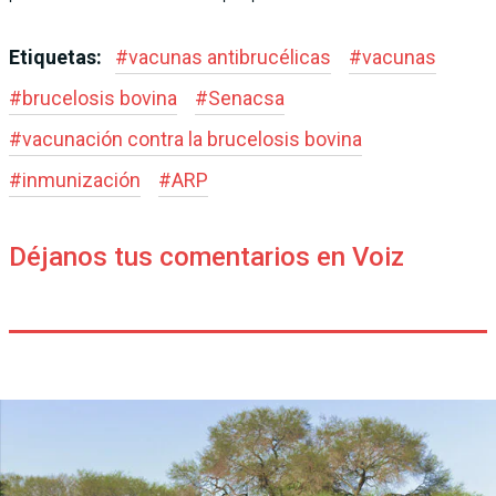
Etiquetas:
#
vacunas antibrucélicas
#
vacunas
#
brucelosis bovina
#
Senacsa
#
vacunación contra la brucelosis bovina
#
inmunización
#
ARP
Déjanos tus comentarios en Voiz