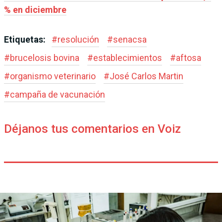
% en diciembre
Etiquetas:
#
resolución
#
senacsa
#
brucelosis bovina
#
establecimientos
#
aftosa
#
organismo veterinario
#
José Carlos Martin
#
campaña de vacunación
Déjanos tus comentarios en Voiz