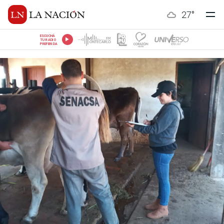
27
°
ESCUCHÁ
TU RADIO
PREFERIDA