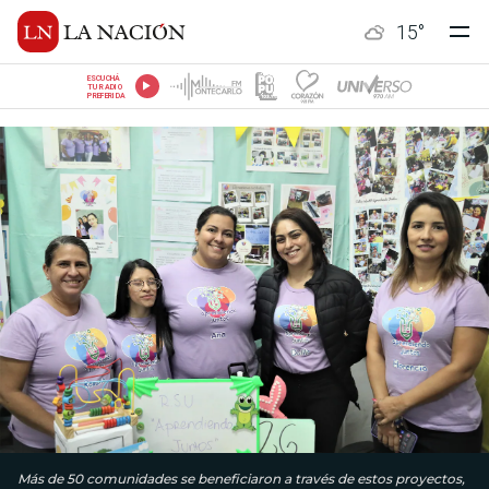
15
°
ESCUCHÁ
TU RADIO
PREFERIDA
Más de 50 comunidades se beneficiaron a través de estos proyectos,