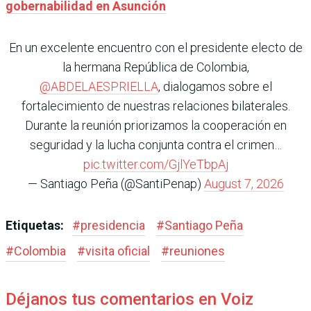
gobernabilidad en Asunción
En un excelente encuentro con el presidente electo de
la hermana República de Colombia,
@ABDELAESPRIELLA
, dialogamos sobre el
fortalecimiento de nuestras relaciones bilaterales.
Durante la reunión priorizamos la cooperación en
seguridad y la lucha conjunta contra el crimen…
pic.twitter.com/GjlYeTbpAj
— Santiago Peña (@SantiPenap)
August 7, 2026
Etiquetas:
#
presidencia
#
Santiago Peña
#
Colombia
#
visita oficial
#
reuniones
Déjanos tus comentarios en Voiz