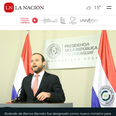
15
°
ESCUCHÁ
TU RADIO
PREFERIDA
Rolando de Barros Barreto fue designado como nuevo ministro para