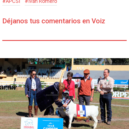
#
APCSI
#
Iván Romero
Déjanos tus comentarios en Voiz