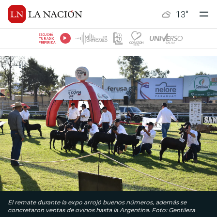
13
°
ESCUCHÁ
TU RADIO
PREFERIDA
El remate durante la expo arrojó buenos números, además se
concretaron ventas de ovinos hasta la Argentina. Foto: Gentileza