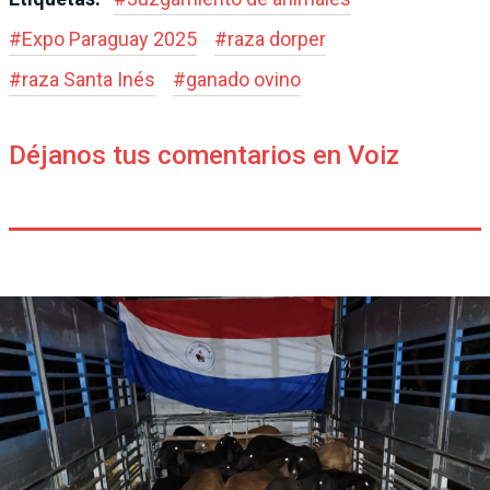
#
Expo Paraguay 2025
#
raza dorper
#
raza Santa Inés
#
ganado ovino
Déjanos tus comentarios en Voiz