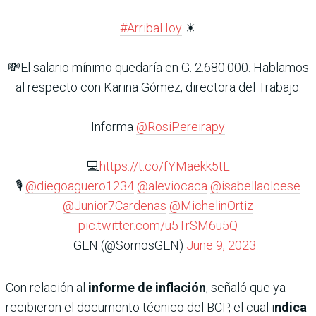
#ArribaHoy
☀
💸El salario mínimo quedaría en G. 2.680.000. Hablamos
al respecto con Karina Gómez, directora del Trabajo.
Informa
@RosiPereirapy
💻
https://t.co/fYMaekk5tL
🎙
@diegoaguero1234
@aleviocaca
@isabellaolcese
@Junior7Cardenas
@MichelinOrtiz
pic.twitter.com/u5TrSM6u5Q
— GEN (@SomosGEN)
June 9, 2023
Con relación al
informe de inflación
, señaló que ya
recibieron el documento técnico del BCP, el cual i
ndica