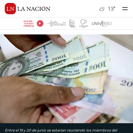
13
°
ESCUCHÁ
TU RADIO
PREFERIDA
Entre el 19 y 20 de junio se estarían reuniendo los miembros del