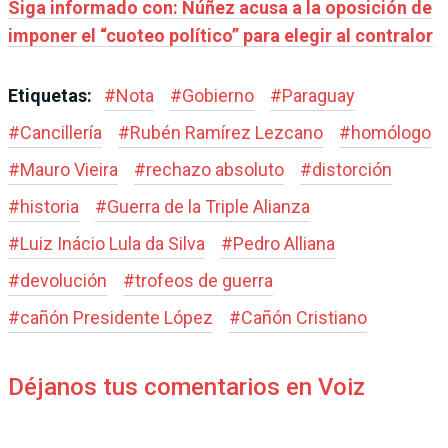
Siga informado con: Núñez acusa a la oposición de
imponer el “cuoteo político” para elegir al contralor
Etiquetas:
#
Nota
#
Gobierno
#
Paraguay
#
Cancillería
#
Rubén Ramírez Lezcano
#
homólogo
#
Mauro Vieira
#
rechazo absoluto
#
distorción
#
historia
#
Guerra de la Triple Alianza
#
Luiz Inácio Lula da Silva
#
Pedro Alliana
#
devolución
#
trofeos de guerra
#
cañón Presidente López
#
Cañón Cristiano
Déjanos tus comentarios en Voiz