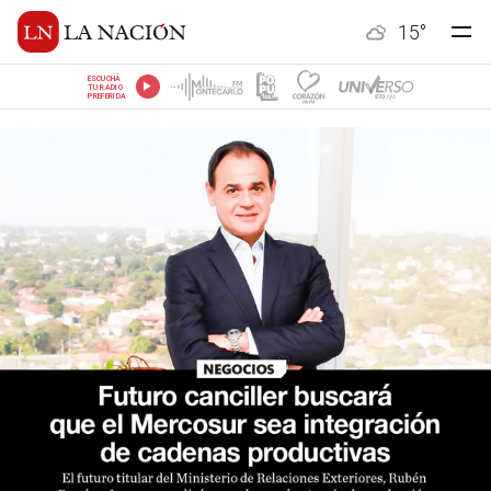
15
°
ESCUCHÁ
TU RADIO
PREFERIDA