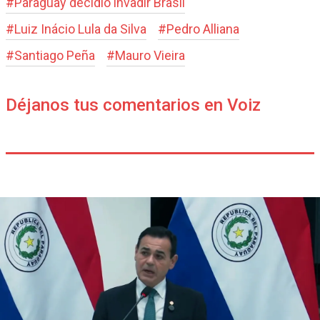
#
Paraguay decidió invadir Brasil
#
Luiz Inácio Lula da Silva
#
Pedro Alliana
#
Santiago Peña
#
Mauro Vieira
Déjanos tus comentarios en Voiz