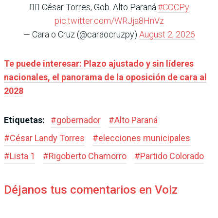
👉🏽 ⁠César Torres, Gob. Alto Paraná.
#COCPy
pic.twitter.com/WRJja8HnVz
— Cara o Cruz (@caraocruzpy)
August 2, 2026
Te puede interesar: Plazo ajustado y sin líderes
nacionales, el panorama de la oposición de cara al
2028
Etiquetas:
#
gobernador
#
Alto Paraná
#
César Landy Torres
#
elecciones municipales
#
Lista 1
#
Rigoberto Chamorro
#
Partido Colorado
Déjanos tus comentarios en Voiz