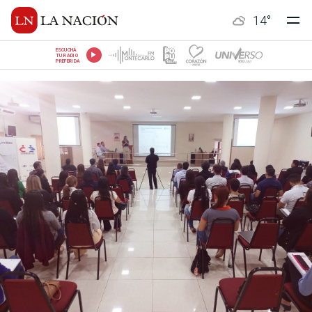
14
°
ESCUCHÁ
TU RADIO
PREFERIDA