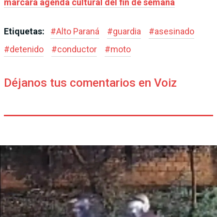
marcará agenda cultural del fin de semana
Etiquetas:
#
Alto Paraná
#
guardia
#
asesinado
#
detenido
#
conductor
#
moto
Déjanos tus comentarios en Voiz