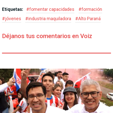
Etiquetas:
#
fomentar capacidades
#
formación
#
jóvenes
#
industria maquiladora
#
Alto Paraná
Déjanos tus comentarios en Voiz