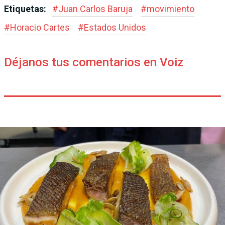
Etiquetas:
#
Juan Carlos Baruja
#
movimiento
#
Horacio Cartes
#
Estados Unidos
Déjanos tus comentarios en Voiz