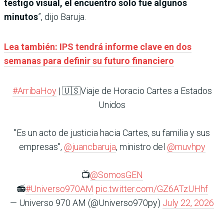
testigo visual, el encuentro solo fue algunos
minutos
”, dijo Baruja.
Lea también: IPS tendrá informe clave en dos
semanas para definir su futuro financiero
#ArribaHoy
| 🇺🇸Viaje de Horacio Cartes a Estados
Unidos
"Es un acto de justicia hacia Cartes, su familia y sus
empresas",
@juancbaruja
, ministro del
@muvhpy
📺
@SomosGEN
📻
#Universo970AM
pic.twitter.com/GZ6ATzUHhf
— Universo 970 AM (@Universo970py)
July 22, 2026