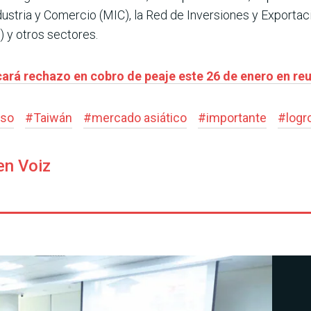
dustria y Comercio (MIC), la Red de Inversiones y Exportac
 y otros sectores.
cará rechazo en cobro de peaje este 26 de enero en re
eso
#
Taiwán
#
mercado asiático
#
importante
#
logr
en Voiz