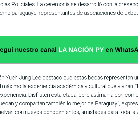
cias Policiales. La ceremonia se desarrolló con la presenc
erno paraguayo, repre­sentantes de asociaciones de exbeca
ván Yueh-Jung Lee destacó que estas becas representan un
l máximo la expe­riencia académica y cultural que vivirán.
pe­riencia. Disfruten esta etapa, pero asúmanla con compr
edan y compar­tan también lo mejor de Para­guay”, expresó
elvan con nuevos conocimientos, amistades para toda la vi