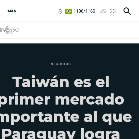
1100
/
1160
23
°
3,8
/
4
:MÁS
6850
/
7200
5900
/
5960
NEGOCIOS
Taiwán es el
primer mercado
mportante al que
Paraguay logra