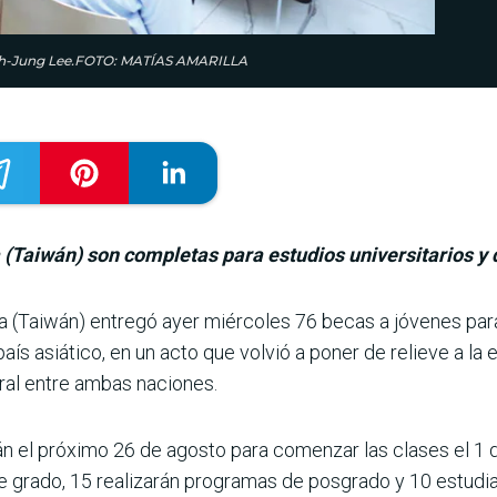
ueh-Jung Lee.FOTO: MATÍAS AMARILLA
 (Taiwán) son completas para estudios universitarios y
a (Tai­wán) entregó ayer miércoles 76 becas a jóvenes par
aís asiático, en un acto que volvió a poner de relieve a l
­ral entre ambas naciones.
án el próximo 26 de agosto para comenzar las clases el 1 d
de grado, 15 realizarán programas de posgrado y 10 estud