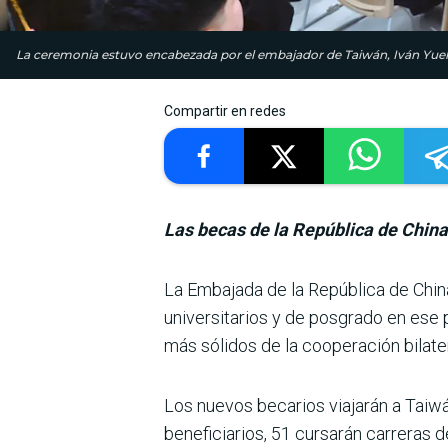
La ceremonia estuvo encabezada por el embajador de Taiwán, Iván Y
Compartir en redes
Las becas de la República de China
La Embajada de la Repú­blica de Chin
universitarios y de posgrado en ese p
más sóli­dos de la cooperación bilate
Los nuevos becarios viaja­rán a Taiw
beneficiarios, 51 cursarán carreras 