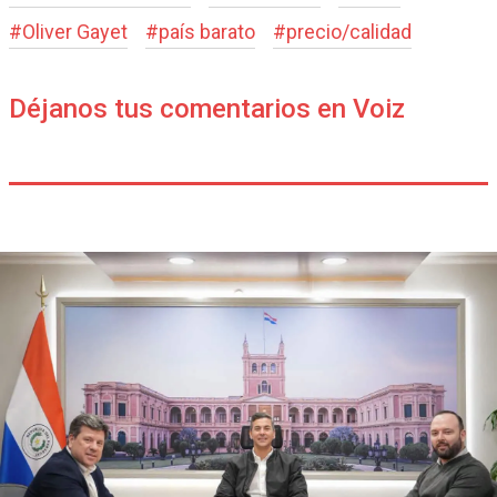
#
Oliver Gayet
#
país barato
#
precio/calidad
Déjanos tus comentarios en Voiz