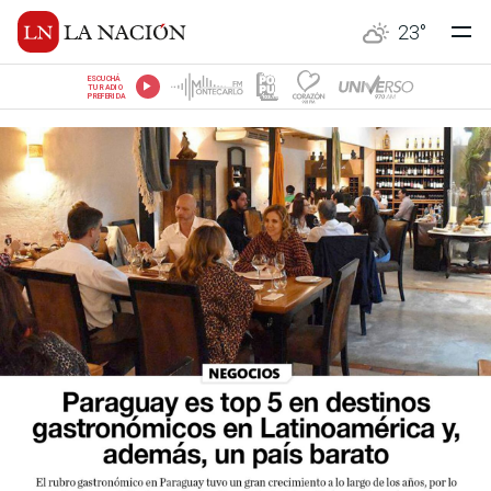
23
°
ESCUCHÁ
TU RADIO
PREFERIDA