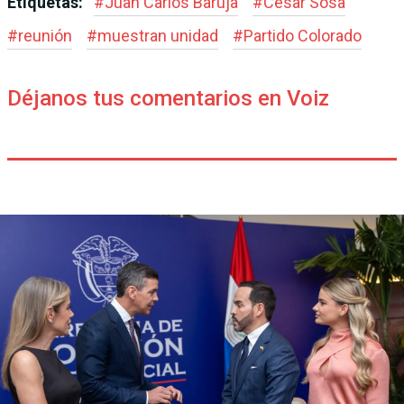
Etiquetas:
#
Juan Carlos Baruja
#
César Sosa
#
reunión
#
muestran unidad
#
Partido Colorado
Déjanos tus comentarios en Voiz