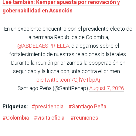
Leé también: Kemper apuesta por renovación y
gobernabilidad en Asunción
En un excelente encuentro con el presidente electo de
la hermana República de Colombia,
@ABDELAESPRIELLA
, dialogamos sobre el
fortalecimiento de nuestras relaciones bilaterales.
Durante la reunión priorizamos la cooperación en
seguridad y la lucha conjunta contra el crimen…
pic.twitter.com/GjlYeTbpAj
— Santiago Peña (@SantiPenap)
August 7, 2026
Etiquetas:
#
presidencia
#
Santiago Peña
#
Colombia
#
visita oficial
#
reuniones