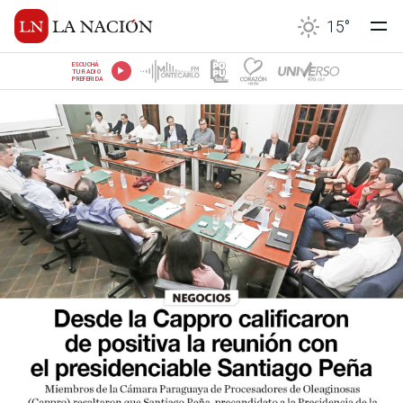
15
°
ESCUCHÁ
TU RADIO
PREFERIDA