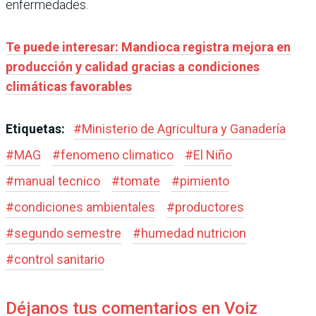
enfermedades.
Te puede interesar: Mandioca registra mejora en
producción y calidad gracias a condiciones
climáticas favorables
Etiquetas:
#
Ministerio de Agricultura y Ganadería
#
MAG
#
fenomeno climatico
#
El Niño
#
manual tecnico
#
tomate
#
pimiento
#
condiciones ambientales
#
productores
#
segundo semestre
#
humedad nutricion
#
control sanitario
Déjanos tus comentarios en Voiz