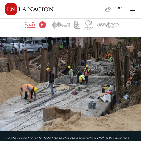
15
°
ESCUCHÁ
TU RADIO
PREFERIDA
Hasta hoy el monto total de la deuda asciende a US$ 380 millones.