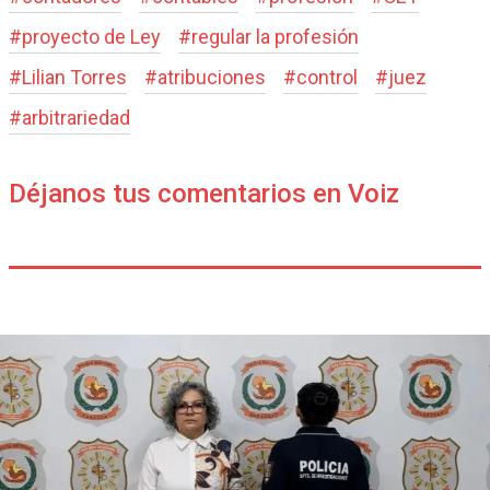
#
proyecto de Ley
#
regular la profesión
#
Lilian Torres
#
atribuciones
#
control
#
juez
#
arbitrariedad
Déjanos tus comentarios en Voiz