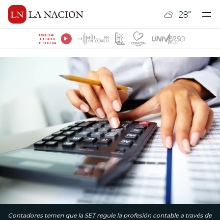
28
°
ESCUCHÁ
TU RADIO
PREFERIDA
Contadores temen que la SET regule la profesión contable a través de