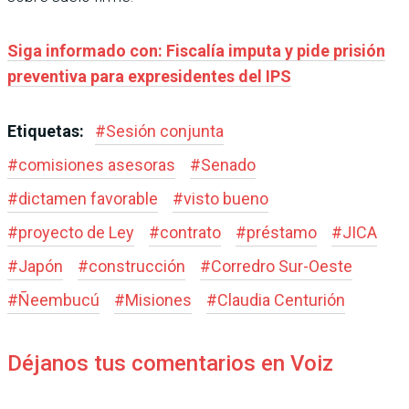
Siga informado con: Fiscalía imputa y pide prisión
preventiva para expresidentes del IPS
Etiquetas:
#
Sesión conjunta
#
comisiones asesoras
#
Senado
#
dictamen favorable
#
visto bueno
#
proyecto de Ley
#
contrato
#
préstamo
#
JICA
#
Japón
#
construcción
#
Corredro Sur-Oeste
#
Ñeembucú
#
Misiones
#
Claudia Centurión
Déjanos tus comentarios en Voiz