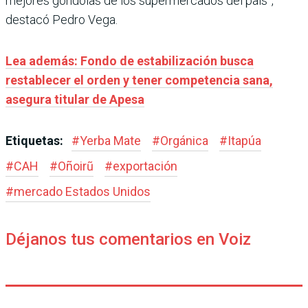
mejores góndolas de los supermercados del país”,
destacó Pedro Vega.
Lea además: Fondo de estabilización busca
restablecer el orden y tener competencia sana,
asegura titular de Apesa
Etiquetas:
#
Yerba Mate
#
Orgánica
#
Itapúa
#
CAH
#
Oñoirũ
#
exportación
#
mercado Estados Unidos
Déjanos tus comentarios en Voiz