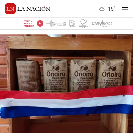
16
°
ESCUCHÁ
TU RADIO
PREFERIDA