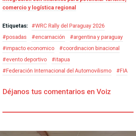
comercio y logística regional
Etiquetas:
#
WRC Rally del Paraguay 2026
#
posadas
#
encarnación
#
argentina y paraguay
#
impacto economico
#
coordinacion binacional
#
evento deportivo
#
itapua
#
Federación Internacional del Automovilismo
#
FIA
Déjanos tus comentarios en Voiz