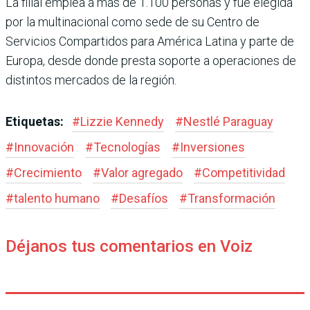
La filial emplea a más de 1.100 personas y fue elegida
por la multinacional como sede de su Centro de
Servicios Compartidos para América Latina y parte de
Europa, desde donde presta soporte a operaciones de
distintos mercados de la región.
Etiquetas:
#
Lizzie Kennedy
#
Nestlé Paraguay
#
Innovación
#
Tecnologías
#
Inversiones
#
Crecimiento
#
Valor agregado
#
Competitividad
#
talento humano
#
Desafíos
#
Transformación
Déjanos tus comentarios en Voiz