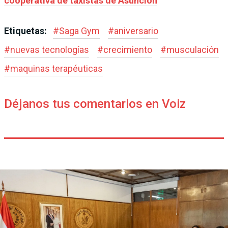
cooperativa de taxistas de Asunción
Etiquetas:
#
Saga Gym
#
aniversario
#
nuevas tecnologías
#
crecimiento
#
musculación
#
maquinas terapéuticas
Déjanos tus comentarios en Voiz