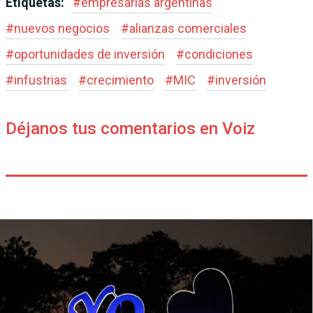
Etiquetas:
#
empresarias argentinas
#
nuevos negocios
#
alianzas comerciales
#
oportunidades de inversión
#
condiciones
#
infustrias
#
crecimiento
#
MIC
#
inversión
Déjanos tus comentarios en Voiz