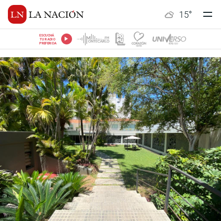
15
°
ESCUCHÁ
TU RADIO
PREFERIDA