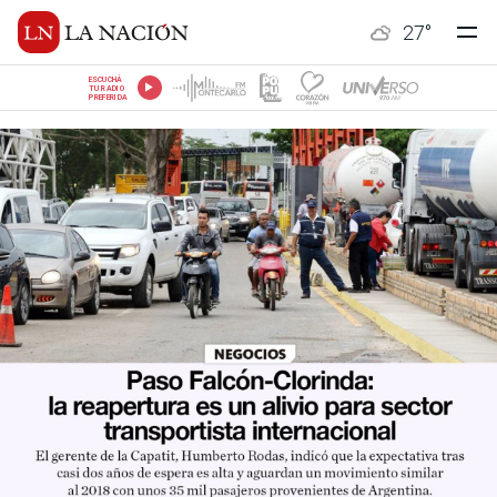
27
°
ESCUCHÁ
TU RADIO
PREFERIDA