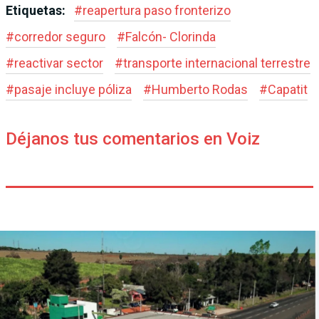
Etiquetas:
#
reapertura paso fronterizo
#
corredor seguro
#
Falcón- Clorinda
#
reactivar sector
#
transporte internacional terrestre
#
pasaje incluye póliza
#
Humberto Rodas
#
Capatit
Déjanos tus comentarios en Voiz