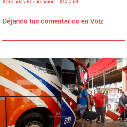
#
Posadas-Encarnación
#
Capatit
Déjanos tus comentarios en Voiz