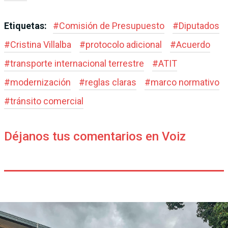
Etiquetas:
#
Comisión de Presupuesto
#
Diputados
#
Cristina Villalba
#
protocolo adicional
#
Acuerdo
#
transporte internacional terrestre
#
ATIT
#
modernización
#
reglas claras
#
marco normativo
#
tránsito comercial
Déjanos tus comentarios en Voiz