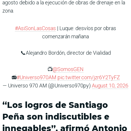
agosto debido a la ejecución de obras de drenaje en la
zona.
#AsiSonLasCosas
| Luque: desvíos por obras
comenzarán mañana
📞Alejandro Bordón, director de Vialidad
📺
@SomosGEN
📻
#Universo970AM
pic.twitter.com/jzr6Y2TyFZ
— Universo 970 AM (@Universo970py)
August 10, 2026
“Los logros de Santiago
Peña son indiscutibles e
innegables”, afirmó Antonio