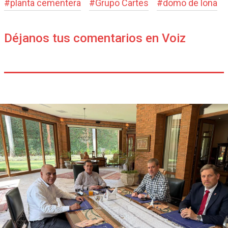
#
planta cementera
#
Grupo Cartes
#
domo de lona
Déjanos tus comentarios en Voiz