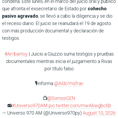
condena. Este lunes, en el marco del juicio oral y público
que afronta el exsecretario de Estado por
cohecho
pasivo agravado
, se llevó a cabo la diligencia y se dio
el receso diario. El juicio se reanudará el 19 de agosto
con más producción documental y declaración de
testigos.
#ArribaHoy
| Juicio a Giuzzio suma testigos y pruebas
documentales mientras inicia el juzgamiento a Rivas
por título falso
🎙️Informa
@AldoYnsfran
📺
@SomosGEN
📻
#Universo970AM
pic.twitter.com/mwA6wgbc6b
— Universo 970 AM (@Universo970py)
August 10, 2026