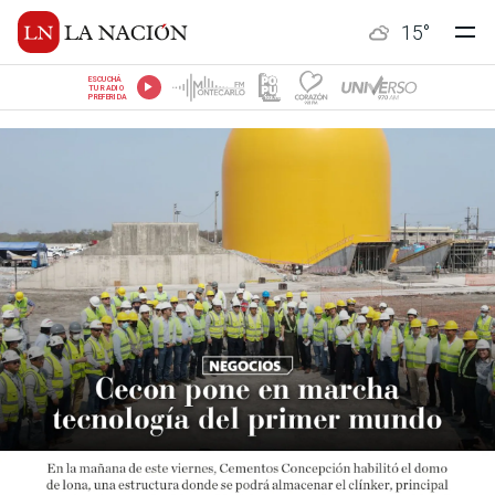
15
°
ESCUCHÁ
TU RADIO
PREFERIDA