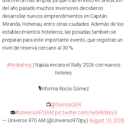
una oferta más amplia, ya que tras el éxito en la edición
del año pasado muchos inversores decidieron
desarrollar nuevos emprendimientos en Capitán
Miranda, Hohenau, entro otras ciudades. Además de los
establecimientos hoteleros, las posadas también se
preparan para este importante evento, que registran un
nivel de reserva cercano al 30 %.
#ArribaHoy
| Itapúa encara el Rally 2026 con nuevos
hoteles
🎙️Informa Rocío Gómez
📺
@SomosGEN
📻
#Universo970AM
pic.twitter.com/Iw6IArWsv3
— Universo 970 AM (@Universo970py)
August 10, 2026