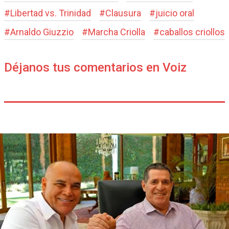
#
Libertad vs. Trinidad
#
Clausura
#
juicio oral
#
Arnaldo Giuzzio
#
Marcha Criolla
#
caballos criollos
Déjanos tus comentarios en Voiz