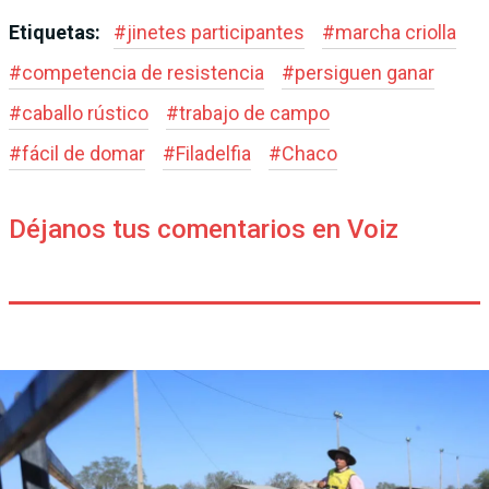
Etiquetas:
#
jinetes participantes
#
marcha criolla
#
competencia de resistencia
#
persiguen ganar
#
caballo rústico
#
trabajo de campo
#
fácil de domar
#
Filadelfia
#
Chaco
Déjanos tus comentarios en Voiz