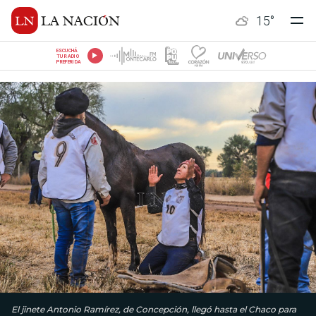
15
°
ESCUCHÁ
TU RADIO
PREFERIDA
El jinete Antonio Ramírez, de Concepción, llegó hasta el Chaco para