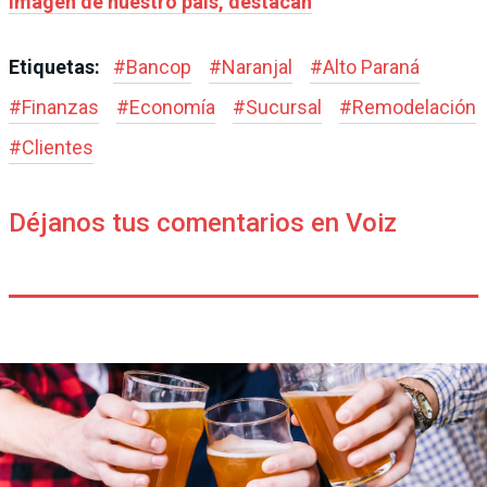
imagen de nuestro país, destacan
Etiquetas:
#
Bancop
#
Naranjal
#
Alto Paraná
#
Finanzas
#
Economía
#
Sucursal
#
Remodelación
#
Clientes
Déjanos tus comentarios en Voiz