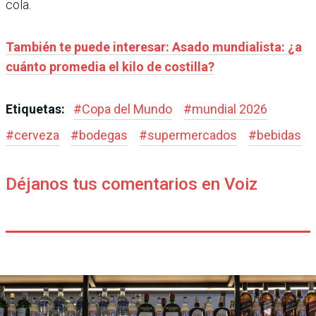
cola.
También te puede interesar: Asado mundialista: ¿a
cuánto promedia el kilo de costilla?
Etiquetas:
#
Copa del Mundo
#
mundial 2026
#
cerveza
#
bodegas
#
supermercados
#
bebidas
Déjanos tus comentarios en Voiz