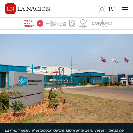
16
°
ESCUCHÁ
TU RADIO
PREFERIDA
La multinacional estadounidense, fabricante de envases y tapas de