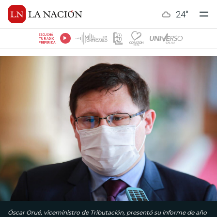
24
°
ESCUCHÁ
TU RADIO
PREFERIDA
Óscar Orué, viceministro de Tributación, presentó su informe de año