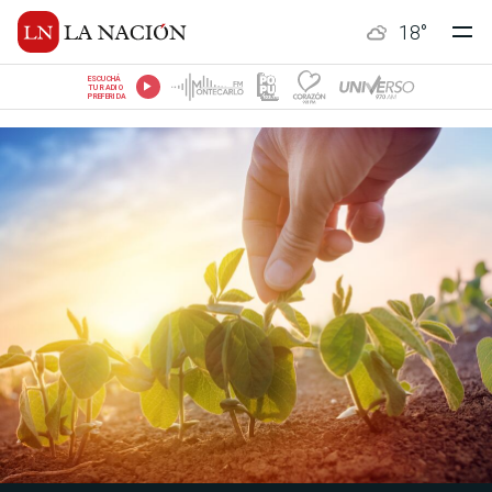
18
°
ESCUCHÁ
TU RADIO
PREFERIDA