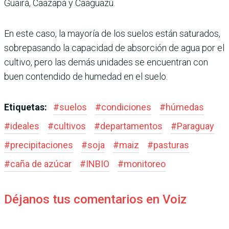
Guairá, Caazapá y Caaguazú.
En este caso, la mayoría de los suelos están saturados,
sobrepasando la capacidad de absorción de agua por el
cultivo, pero las demás unidades se encuentran con
buen contendido de humedad en el suelo.
Etiquetas:
#
suelos
#
condiciones
#
húmedas
#
ideales
#
cultivos
#
departamentos
#
Paraguay
#
precipitaciones
#
soja
#
maiz
#
pasturas
#
caña de azúcar
#
INBIO
#
monitoreo
Déjanos tus comentarios en Voiz