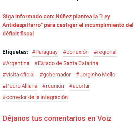
Siga informado con: Núñez plantea la “Ley
Antidespilfarro” para castigar el incumplimiento del
déficit fiscal
Etiquetas:
#
Paraguay
#
conexión
#
regional
#
Argentina
#
Estado de Santa Catarina
#
visita oficial
#
gobernador
#
Jorginho Mello
#
Pedro Alliana
#
reunión
#
acortar
#
corredor de la integración
Déjanos tus comentarios en Voiz