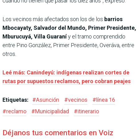
cuando no tienen que pasar los diez años”, expresó.
Los vecinos más afectados son los de los
barrios
Mbocayaty, Salvador del Mundo, Primer Presidente,
Mburucuyá, Villa Guaraní
y el tramo comprendido
entre Pino González, Primer Presidente, Overáva, entre
otros.
Leé más: Canindeyú: indígenas realizan cortes de
rutas por supuestos reclamos, pero cobran peajes
Etiquetas:
#
Asunción
#
vecinos
#
línea 16
#
reclamo
#
Municipalidad
#
itinerario
Déjanos tus comentarios en Voiz