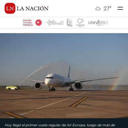
27
°
ESCUCHÁ
TU RADIO
PREFERIDA
Hoy llegó el primer vuelo regular de Air Europa, luego de más de