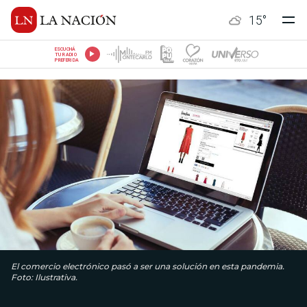
15
°
ESCUCHÁ
TU RADIO
PREFERIDA
El comercio electrónico pasó a ser una solución en esta pandemia.
Foto: Ilustrativa.