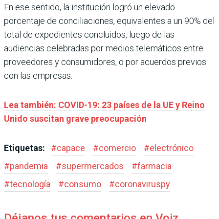
En ese sentido, la institución logró un elevado
porcentaje de conciliaciones, equivalentes a un 90% del
total de expedientes concluidos, luego de las
audiencias celebradas por medios telemáticos entre
proveedores y consumidores, o por acuerdos previos
con las empresas.
Lea también: COVID-19: 23 países de la UE y Reino
Unido suscitan grave preocupación
Etiquetas:
#
capace
#
comercio
#
electrónico
#
pandemia
#
supermercados
#
farmacia
#
tecnología
#
consumo
#
coronaviruspy
Déjanos tus comentarios en Voiz