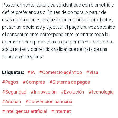
Posteriormente, autentica su identidad con biometría y
define preferencias o límites de compra. A partir de
esas instrucciones, el agente puede buscar productos,
presentar opciones y ejecutar el pago una vez obtenido
el consentimiento correspondiente, mientras toda la
operación incorpora señales que permiten a emisores,
adquirentes y comercios validar que se trata de una
transacción legítima.
Etiquetas:
#
IA
#
Comercio agéntico
#
Visa
#
Pagos
#
Compras
#
Sistema de pagos
#
Seguridad
#
Innovación
#
Evolución
#
tecnología
#
Asoban
#
Convención bancaria
#
Inteligencia artificial
#
Internet