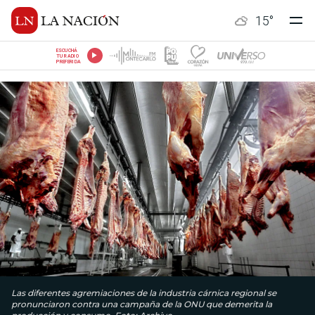
15
°
ESCUCHÁ
TU RADIO
PREFERIDA
Las diferentes agremiaciones de la industria cárnica regional se
pronunciaron contra una campaña de la ONU que demerita la