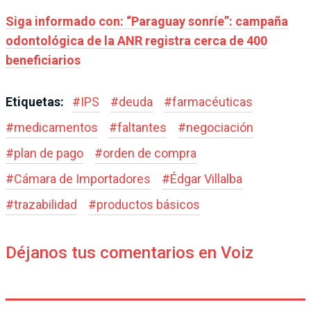
Siga informado con: “Paraguay sonríe”: campaña
odontológica de la ANR registra cerca de 400
beneficiarios
Etiquetas:
#
IPS
#
deuda
#
farmacéuticas
#
medicamentos
#
faltantes
#
negociación
#
plan de pago
#
orden de compra
#
Cámara de Importadores
#
Édgar Villalba
#
trazabilidad
#
productos básicos
Déjanos tus comentarios en Voiz