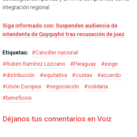
integración regional.
Siga informado con: Suspenden audiencia de
intendenta de Quyquyhó tras recusación de juez
Etiquetas:
#
Canciller nacional
#
Rubén Ramírez Lezcano
#
Paraguay
#
exige
#
distribución
#
equitativa
#
cuotas
#
acuerdo
#
Unión Europea
#
negociación
#
solidaria
#
beneficios
Déjanos tus comentarios en Voiz