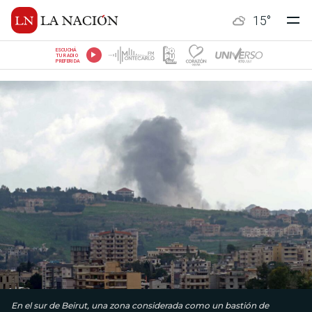
15
°
ESCUCHÁ
TU RADIO
PREFERIDA
En el sur de Beirut, una zona considerada como un bastión de