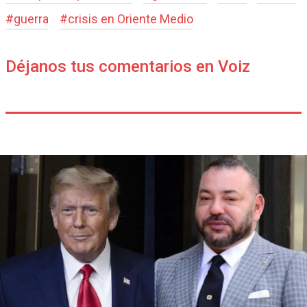
#
guerra
#
crisis en Oriente Medio
Déjanos tus comentarios en Voiz