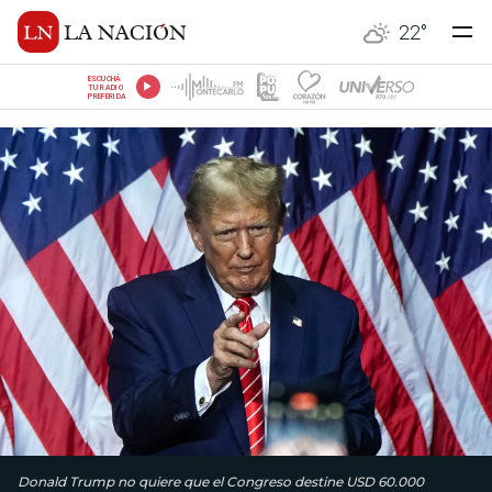
22
°
ESCUCHÁ
TU RADIO
PREFERIDA
Donald Trump no quiere que el Congreso destine USD 60.000