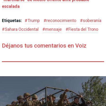
escalada
Etiquetas:
#
Trump
#
reconocimiento
#
soberanía
#
Sahara Occidental
#
mensaje
#
Fiesta del Trono
Déjanos tus comentarios en Voiz