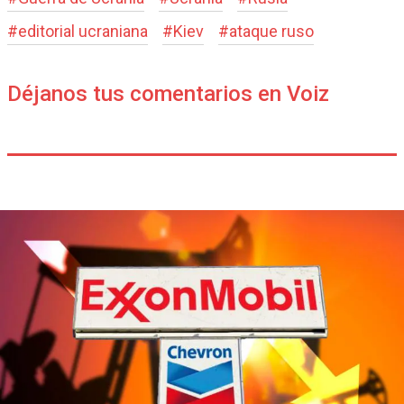
#
editorial ucraniana
#
Kiev
#
ataque ruso
Déjanos tus comentarios en Voiz