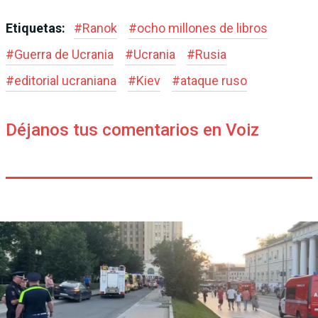
Etiquetas:
#
Ranok
#
ocho millones de libros
#
Guerra de Ucrania
#
Ucrania
#
Rusia
#
editorial ucraniana
#
Kiev
#
ataque ruso
Déjanos tus comentarios en Voiz