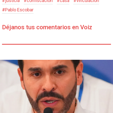
#
justicia
#
confiscación
#
casa
#
vinculación
#
Pablo Escobar
Déjanos tus comentarios en Voiz