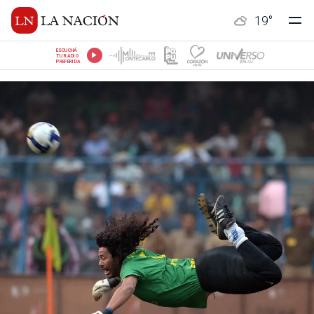
19
°
ESCUCHÁ
TU RADIO
PREFERIDA