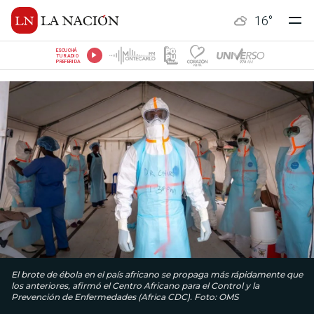
16
°
ESCUCHÁ
TU RADIO
PREFERIDA
El brote de ébola en el país africano se propaga más rápidamente que
los anteriores, afirmó el Centro Africano para el Control y la
Prevención de Enfermedades (Africa CDC). Foto: OMS